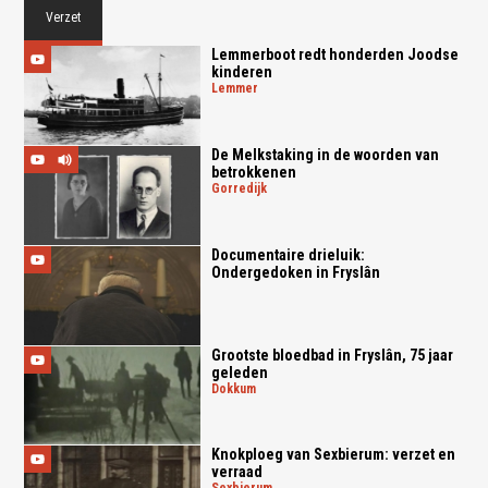
Verzet
Lemmerboot redt honderden Joodse
kinderen
lemmer
De Melkstaking in de woorden van
betrokkenen
gorredijk
Documentaire drieluik:
Ondergedoken in Fryslân
Grootste bloedbad in Fryslân, 75 jaar
geleden
dokkum
Knokploeg van Sexbierum: verzet en
verraad