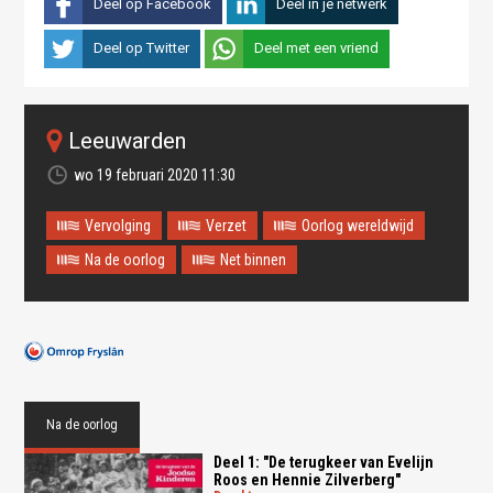
Deel op Facebook
Deel in je netwerk
Deel op Twitter
Deel met een vriend
Leeuwarden
wo 19 februari 2020 11:30
Vervolging
Verzet
Oorlog wereldwijd
Na de oorlog
Net binnen
Na de oorlog
Deel 1: "De terugkeer van Evelijn
Roos en Hennie Zilverberg"