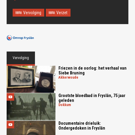
Vervolging
Verzet
Vervolging
Friezen in de oorlog: het verhaal van
Siebe Bruning
akkerwoude
Grootste bloedbad in Fryslân, 75 jaar
geleden
dokkum
Documentaire drieluik:
Ondergedoken in Fryslân