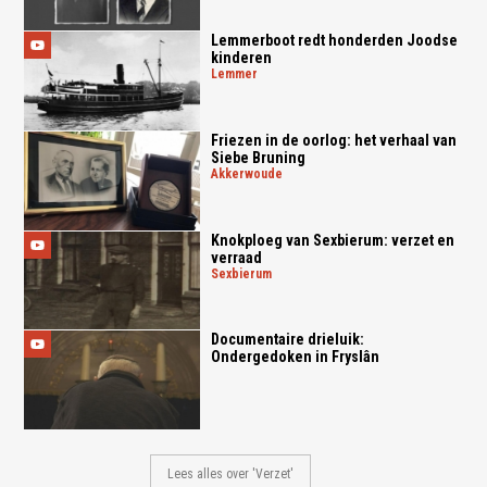
Lemmerboot redt honderden Joodse
kinderen
lemmer
Friezen in de oorlog: het verhaal van
Siebe Bruning
akkerwoude
Knokploeg van Sexbierum: verzet en
verraad
sexbierum
Documentaire drieluik:
Ondergedoken in Fryslân
Lees alles over 'Verzet'