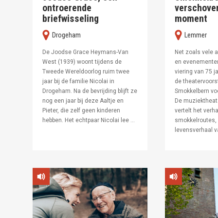
ontroerende
verschoven
briefwisseling
moment
Drogeham
Lemmer
De Joodse Grace Heymans-Van
Net zoals vele a
West (1939) woont tijdens de
en evenementen
Tweede Wereldoorlog ruim twee
viering van 75 ja
jaar bij de familie Nicolai in
de theatervoors
Drogeham. Na de bevrijding blijft ze
Smokkelbern voo
nog een jaar bij deze Aaltje en
De muziektheate
Pieter, die zelf geen kinderen
vertelt het verh
hebben. Het echtpaar Nicolai lee ...
smokkelroutes, 
levensverhaal va