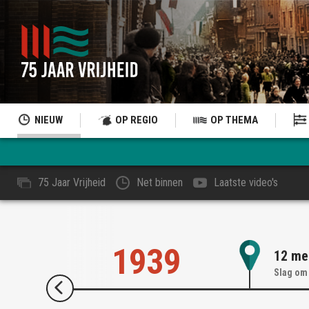
NIEUW
OP REGIO
OP THEMA
75 Jaar Vrijheid
Net binnen
Laatste video's
1939
12 me
Slag om 