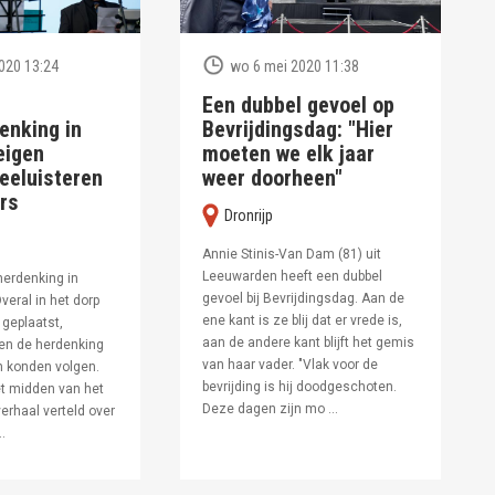
020 13:24
wo 6 mei 2020 11:38
Een dubbel gevoel op
enking in
Bevrijdingsdag: "Hier
 eigen
moeten we elk jaar
eeluisteren
weer doorheen"
rs
Dronrijp
Annie Stinis-Van Dam (81) uit
Leeuwarden heeft een dubbel
herdenking in
gevoel bij Bevrijdingsdag. Aan de
Overal in het dorp
ene kant is ze blij dat er vrede is,
geplaatst,
aan de andere kant blijft het gemis
n de herdenking
van haar vader. "Vlak voor de
in konden volgen.
bevrijding is hij doodgeschoten.
het midden van het
Deze dagen zijn mo ...
erhaal verteld over
..