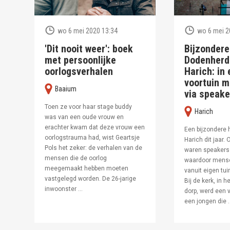
wo 6 mei 2020 13:34
wo 6 mei 2
'Dit nooit weer': boek
Bijzondere
met persoonlijke
Dodenherd
oorlogsverhalen
Harich: in
voortuin m
Baaium
via speake
Toen ze voor haar stage buddy
Harich
was van een oude vrouw en
erachter kwam dat deze vrouw een
Een bijzondere 
oorlogstrauma had, wist Geartsje
Harich dit jaar. 
Pols het zeker: de verhalen van de
waren speakers 
mensen die de oorlog
waardoor mense
meegemaakt hebben moeten
vanuit eigen tu
vastgelegd worden. De 26-jarige
Bij de kerk, in 
inwoonster ...
dorp, werd een v
een jongen die .