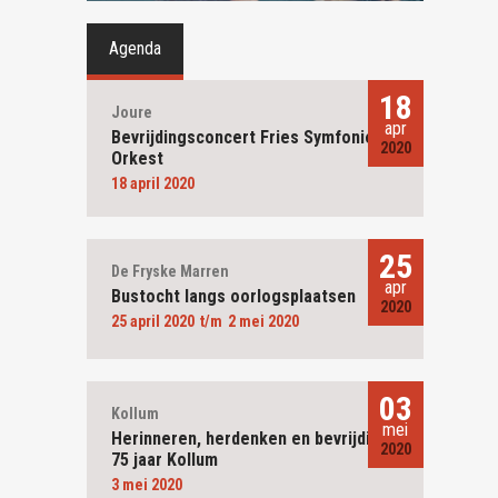
Agenda
18
Joure
apr
Bevrijdingsconcert Fries Symfonie
2020
Orkest
18 april 2020
25
De Fryske Marren
apr
Bustocht langs oorlogsplaatsen
2020
25 april 2020
2 mei 2020
03
Kollum
mei
Herinneren, herdenken en bevrijding
2020
75 jaar Kollum
3 mei 2020