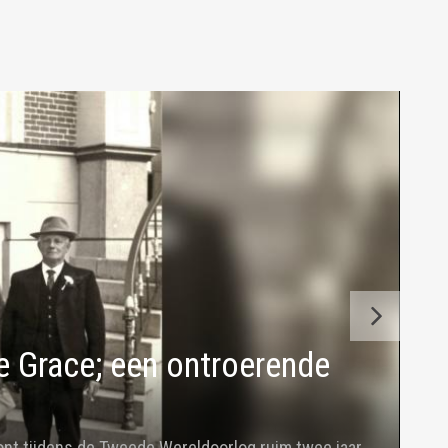
e Grace; een ontroerende
t tijdens de Tweede Wereldoorlog ruim twee jaar