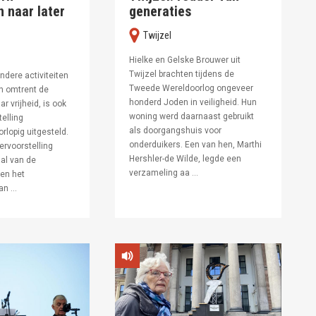
 naar later
generaties
Twijzel
Hielke en Gelske Brouwer uit
Twijzel brachten tijdens de
ndere activiteiten
Tweede Wereldoorlog ongeveer
 omtrent de
honderd Joden in veiligheid. Hun
ar vrijheid, is ook
woning werd daarnaast gebruikt
telling
als doorgangshuis voor
rlopig uitgesteld.
onderduikers. Een van hen, Marthi
rvoorstelling
Hershler-de Wilde, legde een
aal van de
verzameling aa ...
en het
n ...