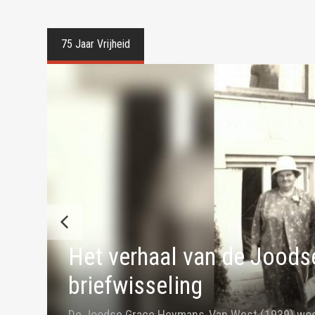
Het verhaal van de Joods
briefwisseling
De Joodse Grace Heymans-Van West (1939) woon