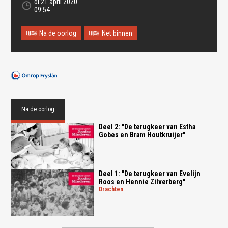
di 21 april 2020
09:54
Na de oorlog
Net binnen
Na de oorlog
Deel 2: "De terugkeer van Estha
Gobes en Bram Houtkruijer"
Deel 1: "De terugkeer van Evelijn
Roos en Hennie Zilverberg"
drachten