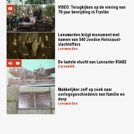
VIDEO: Terugkijken op de viering van
70-jaar bevrijding in Fryslân
Leeuwarden krijgt monument met
namen van 540 Joodse Holocaust-
slachtoffers
leeuwarden
De laatste vlucht van Lancaster R5682
earnewâld
Makkelijker zelf op zoek naar
oorlogsgeschiedenis van familie en
dorp
leeuwarden