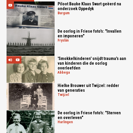
Piloot Bauke Klaas Swart geëerd na
onderzoek Oppedyk
burgum
De oorlog in Friese foto's: "Invallen
en imponeren"
fryslân
'Smokkelkinderen' snijdt trauma's aan
van kinderen die de oorlog
overleefden
abbega
Hielke Brouwer uit Twijzel: redder
van generaties
twijzel
De oorlog in Friese foto's: "Sterven
en overleven"
harlingen