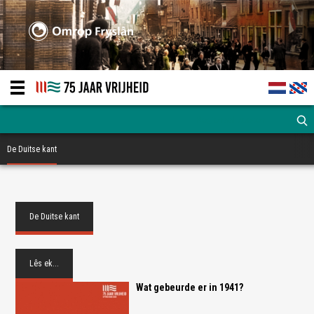
De Duitse kant
De Duitse kant
Lês ek...
Wat gebeurde er in 1941?